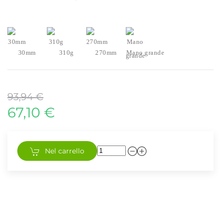
30mm
310g
270mm
Mano grande
93,94 €
67,10 €
Nel carrello