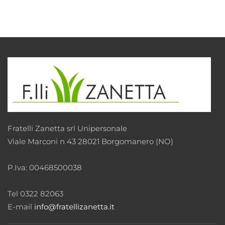
Fratelli Zanetta srl Unipersonale
Viale Marconi n 43 28021 Borgomanero (NO)
P.Iva: 00468500038
Tel 0322 82063
E-mail
info@fratellizanetta.it