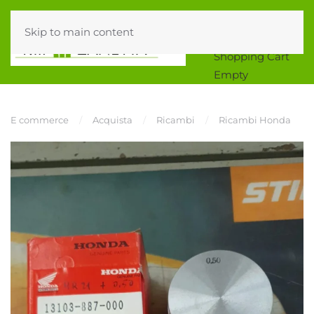
Skip to main content
0
Shopping Cart
Empty
E commerce
Acquista
Ricambi
Ricambi Honda