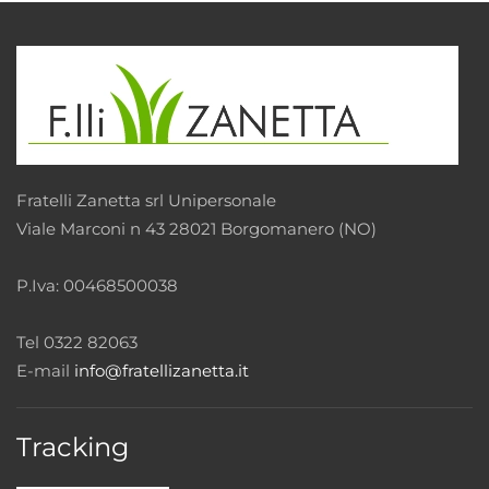
Fratelli Zanetta srl Unipersonale
Viale Marconi n 43 28021 Borgomanero (NO)
P.Iva: 00468500038
Tel 0322 82063
E-mail
info@fratellizanetta.it
Tracking