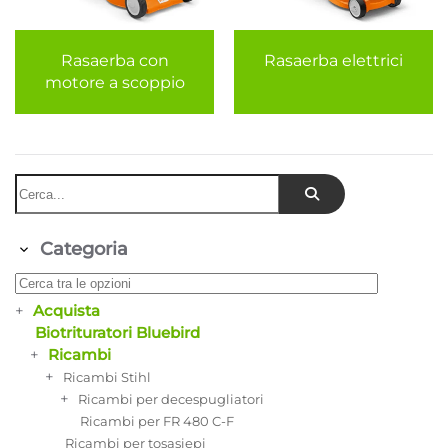
Rasaerba con
Rasaerba elettrici
motore a scoppio
Categoria
+
Acquista
Biotrituratori Bluebird
+
Ricambi
+
Ricambi Stihl
+
Ricambi per decespugliatori
Ricambi per FR 480 C-F
Ricambi per tosasiepi