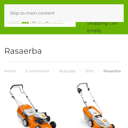
Skip to main content
0
Shopping Cart
Empty
Rasaerba
Home
E commerce
Acquista
Stihl
Rasaerba